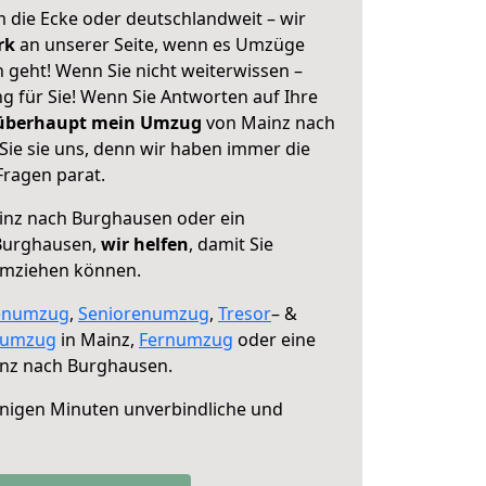
 die Ecke oder deutschlandweit – wir
erk
an unserer Seite, wenn es Umzüge
geht! Wenn Sie nicht weiterwissen –
ng für Sie! Wenn Sie Antworten auf Ihre
 überhaupt mein Umzug
von Mainz nach
ie sie uns, denn wir haben immer die
Fragen parat.
nz nach Burghausen oder ein
Burghausen,
wir helfen
, damit Sie
umziehen können.
enumzug
,
Seniorenumzug
,
Tresor
– &
numzug
in Mainz,
Fernumzug
oder eine
nz nach Burghausen.
nigen Minuten unverbindliche und