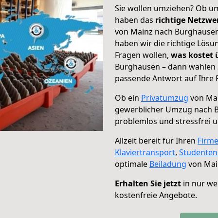
Sie wollen umziehen? Ob um
haben das
richtige Netzw
von Mainz nach Burghausen 
haben wir die richtige Lösu
Fragen wollen,
was kostet
Burghausen – dann wählen S
passende Antwort auf Ihre 
Ob ein
Privatumzug
von Mai
gewerblicher Umzug nach 
problemlos und stressfrei 
Allzeit bereit für Ihren
Firm
Klaviertransport
,
Studente
optimale
Beiladung
von Mai
Erhalten Sie jetzt
in nur we
kostenfreie Angebote.