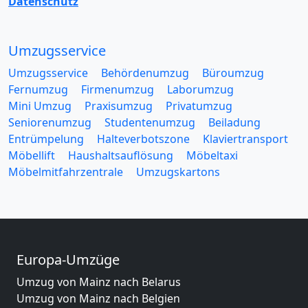
Datenschutz
Umzugsservice
Umzugsservice
Behördenumzug
Büroumzug
Fernumzug
Firmenumzug
Laborumzug
Mini Umzug
Praxisumzug
Privatumzug
Seniorenumzug
Studentenumzug
Beiladung
Entrümpelung
Halteverbotszone
Klaviertransport
Möbellift
Haushaltsauflösung
Möbeltaxi
Möbelmitfahrzentrale
Umzugskartons
Europa-Umzüge
Umzug von Mainz nach Belarus
Umzug von Mainz nach Belgien