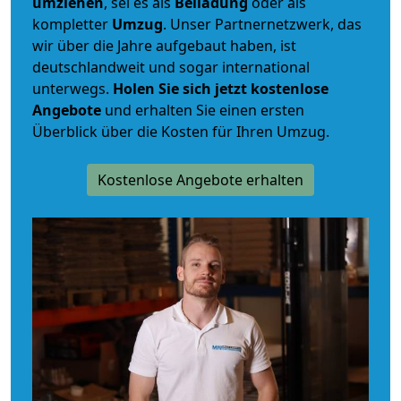
umziehen
, sei es als
Beiladung
oder als
kompletter
Umzug
. Unser Partnernetzwerk, das
wir über die Jahre aufgebaut haben, ist
deutschlandweit und sogar international
unterwegs.
Holen Sie sich jetzt kostenlose
Angebote
und erhalten Sie einen ersten
Überblick über die Kosten für Ihren Umzug.
Kostenlose Angebote erhalten