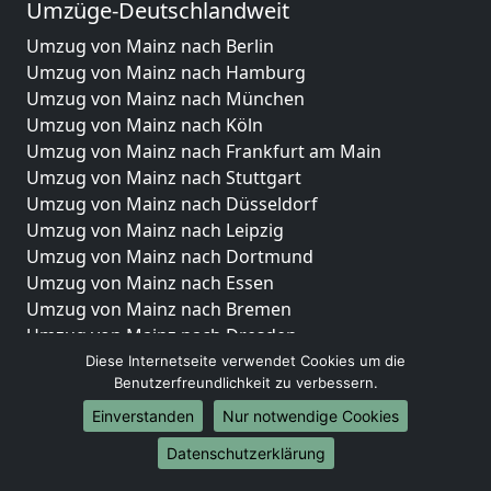
Umzüge-Deutschlandweit
Umzug von Mainz nach Berlin
Umzug von Mainz nach Hamburg
Umzug von Mainz nach München
Umzug von Mainz nach Köln
Umzug von Mainz nach Frankfurt am Main
Umzug von Mainz nach Stuttgart
Umzug von Mainz nach Düsseldorf
Umzug von Mainz nach Leipzig
Umzug von Mainz nach Dortmund
Umzug von Mainz nach Essen
Umzug von Mainz nach Bremen
Umzug von Mainz nach Dresden
Umzug von Mainz nach Hannover
Diese Internetseite verwendet Cookies um die
Benutzerfreundlichkeit zu verbessern.
Umzug von Mainz nach Nürnberg
Umzug von Mainz nach Duisburg
Einverstanden
Nur notwendige Cookies
Umzug von Mainz nach Bochum
Datenschutzerklärung
Umzug von Mainz nach Wuppertal