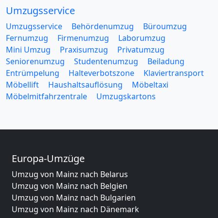
Umzugsservice
Umzugsservice
Behördenumzug
Büroumzug
Fernumzug
Firmenumzug
Laborumzug
Mini Umzug
Praxisumzug
Privatumzug
Seniorenumzug
Studentenumzug
Beiladung
Entrümpelung
Halteverbotszone
Klaviertransport
Möbellift
Haushaltsauflösung
Möbeltaxi
Möbelmitfahrzentrale
Umzugskartons
Europa-Umzüge
Umzug von Mainz nach Belarus
Umzug von Mainz nach Belgien
Umzug von Mainz nach Bulgarien
Umzug von Mainz nach Dänemark