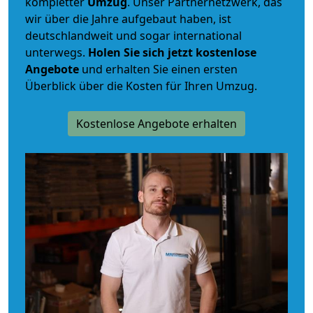
kompletter
Umzug
. Unser Partnernetzwerk, das
wir über die Jahre aufgebaut haben, ist
deutschlandweit und sogar international
unterwegs.
Holen Sie sich jetzt kostenlose
Angebote
und erhalten Sie einen ersten
Überblick über die Kosten für Ihren Umzug.
Kostenlose Angebote erhalten