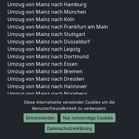
Umzug von Mainz nach Hamburg
Umzug von Mainz nach München
Umzug von Mainz nach Köln
Umzug von Mainz nach Frankfurt am Main
Umzug von Mainz nach Stuttgart
Umzug von Mainz nach Düsseldorf
Umzug von Mainz nach Leipzig
Umzug von Mainz nach Dortmund
Umzug von Mainz nach Essen
Umzug von Mainz nach Bremen
Umzug von Mainz nach Dresden
Umzug von Mainz nach Hannover
Umzug von Mainz nach Nürnberg
Umzug von Mainz nach Duisburg
Diese Internetseite verwendet Cookies um die
Umzug von Mainz nach Bochum
Benutzerfreundlichkeit zu verbessern.
Umzug von Mainz nach Wuppertal
Einverstanden
Nur notwendige Cookies
Umzug von Mainz nach Bielefeld
Datenschutzerklärung
Umzug von Mainz nach Bonn
Umzug von Mainz nach Münster