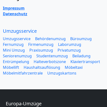
Impressum
Datenschutz
Umzugsservice
Umzugsservice
Behördenumzug
Büroumzug
Fernumzug
Firmenumzug
Laborumzug
Mini Umzug
Praxisumzug
Privatumzug
Seniorenumzug
Studentenumzug
Beiladung
Entrümpelung
Halteverbotszone
Klaviertransport
Möbellift
Haushaltsauflösung
Möbeltaxi
Möbelmitfahrzentrale
Umzugskartons
Europa-Umzüge