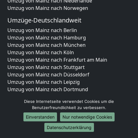
Umzug von Mainz nach Niederlande
Umzug von Mainz nach Norwegen
Umzüge-Deutschlandweit
Umzug von Mainz nach Berlin
Umzug von Mainz nach Hamburg
Umzug von Mainz nach München
Umzug von Mainz nach Köln
Umzug von Mainz nach Frankfurt am Main
Umzug von Mainz nach Stuttgart
Umzug von Mainz nach Düsseldorf
Umzug von Mainz nach Leipzig
Umzug von Mainz nach Dortmund
Umzug von Mainz nach Essen
Diese Internetseite verwendet Cookies um die
Umzug von Mainz nach Bremen
Benutzerfreundlichkeit zu verbessern.
Umzug von Mainz nach Dresden
Einverstanden
Nur notwendige Cookies
Umzug von Mainz nach Hannover
Umzug von Mainz nach Nürnberg
Datenschutzerklärung
Umzug von Mainz nach Duisburg