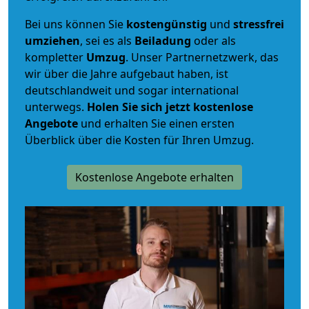
Bei uns können Sie
kostengünstig
und
stressfrei
umziehen
, sei es als
Beiladung
oder als
kompletter
Umzug
. Unser Partnernetzwerk, das
wir über die Jahre aufgebaut haben, ist
deutschlandweit und sogar international
unterwegs.
Holen Sie sich jetzt kostenlose
Angebote
und erhalten Sie einen ersten
Überblick über die Kosten für Ihren Umzug.
Kostenlose Angebote erhalten