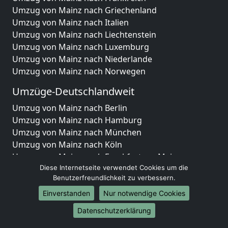
Umzug von Mainz nach Griechenland
Umzug von Mainz nach Italien
Umzug von Mainz nach Liechtenstein
Umzug von Mainz nach Luxemburg
Umzug von Mainz nach Niederlande
Umzug von Mainz nach Norwegen
Umzüge-Deutschlandweit
Umzug von Mainz nach Berlin
Umzug von Mainz nach Hamburg
Umzug von Mainz nach München
Umzug von Mainz nach Köln
Umzug von Mainz nach Frankfurt am Main
Umzug von Mainz nach Stuttgart
Diese Internetseite verwendet Cookies um die
Benutzerfreundlichkeit zu verbessern.
Umzug von Mainz nach Düsseldorf
Umzug von Mainz nach Leipzig
Einverstanden
Nur notwendige Cookies
Umzug von Mainz nach Dortmund
Datenschutzerklärung
Umzug von Mainz nach Essen