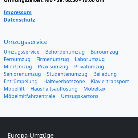
Impressum
Datenschutz
Umzugsservice
Umzugsservice
Behördenumzug
Büroumzug
Fernumzug
Firmenumzug
Laborumzug
Mini Umzug
Praxisumzug
Privatumzug
Seniorenumzug
Studentenumzug
Beiladung
Entrümpelung
Halteverbotszone
Klaviertransport
Möbellift
Haushaltsauflösung
Möbeltaxi
Möbelmitfahrzentrale
Umzugskartons
Europa-Umzüge