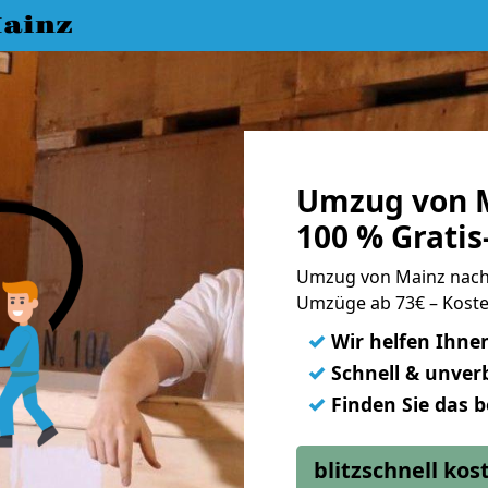
ainz
Umzug von 
100 % Grati
Umzug von Mainz nac
Umzüge ab 73€ – Koste
✓
Wir helfen Ihne
✓
Schnell & unverb
✓
Finden Sie das 
blitzschnell ko