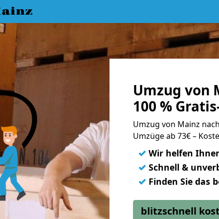
ainz
Umzug von 
100 % Grati
Umzug von Mainz nac
Umzüge ab 73€ – Koste
✓
Wir helfen Ihne
✓
Schnell & unverb
✓
Finden Sie das 
blitzschnell ko