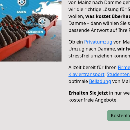
von Mainz nach Damme geht
wir die richtige Lösung für
wollen,
was kostet überh
Damme – dann wählen Sie s
passende Antwort auf Ihre 
Ob ein
Privatumzug
von Mai
Umzug nach Damme,
wir h
stressfrei umziehen können
Allzeit bereit für Ihren
Firm
Klaviertransport
,
Studente
optimale
Beiladung
von Mai
Erhalten Sie jetzt
in nur we
kostenfreie Angebote.
Kostenlo