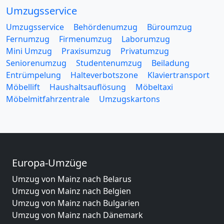
Umzugsservice
Umzugsservice
Behördenumzug
Büroumzug
Fernumzug
Firmenumzug
Laborumzug
Mini Umzug
Praxisumzug
Privatumzug
Seniorenumzug
Studentenumzug
Beiladung
Entrümpelung
Halteverbotszone
Klaviertransport
Möbellift
Haushaltsauflösung
Möbeltaxi
Möbelmitfahrzentrale
Umzugskartons
Europa-Umzüge
Umzug von Mainz nach Belarus
Umzug von Mainz nach Belgien
Umzug von Mainz nach Bulgarien
Umzug von Mainz nach Dänemark