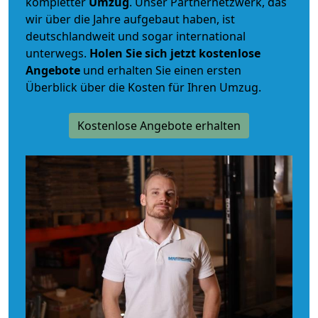
kompletter
Umzug
. Unser Partnernetzwerk, das
wir über die Jahre aufgebaut haben, ist
deutschlandweit und sogar international
unterwegs.
Holen Sie sich jetzt kostenlose
Angebote
und erhalten Sie einen ersten
Überblick über die Kosten für Ihren Umzug.
Kostenlose Angebote erhalten