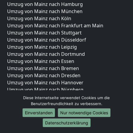
Umzug von Mainz nach Hamburg
Umzug von Mainz nach München
Umzug von Mainz nach Köln
Umzug von Mainz nach Frankfurt am Main
Umzug von Mainz nach Stuttgart
Umzug von Mainz nach Düsseldorf
Umzug von Mainz nach Leipzig
Umzug von Mainz nach Dortmund
Umzug von Mainz nach Essen
Umzug von Mainz nach Bremen
Umzug von Mainz nach Dresden
Umzug von Mainz nach Hannover
Umzug von Mainz nach Nürnberg
Umzug von Mainz nach Duisburg
Diese Internetseite verwendet Cookies um die
Umzug von Mainz nach Bochum
Benutzerfreundlichkeit zu verbessern.
Umzug von Mainz nach Wuppertal
Einverstanden
Nur notwendige Cookies
Umzug von Mainz nach Bielefeld
Datenschutzerklärung
Umzug von Mainz nach Bonn
Umzug von Mainz nach Münster