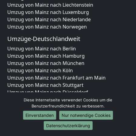
Umzug von Mainz nach Liechtenstein
Umzug von Mainz nach Luxemburg
Umzug von Mainz nach Niederlande
Umzug von Mainz nach Norwegen
Umzüge-Deutschlandweit
Umzug von Mainz nach Berlin
Umzug von Mainz nach Hamburg
Umzug von Mainz nach München
Umzug von Mainz nach Köln
Umzug von Mainz nach Frankfurt am Main
Umzug von Mainz nach Stuttgart
Umzug von Mainz nach Düsseldorf
Umzug von Mainz nach Leipzig
Diese Internetseite verwendet Cookies um die
Umzug von Mainz nach Dortmund
Benutzerfreundlichkeit zu verbessern.
Umzug von Mainz nach Essen
Einverstanden
Nur notwendige Cookies
Umzug von Mainz nach Bremen
Datenschutzerklärung
Umzug von Mainz nach Dresden
Umzug von Mainz nach Hannover