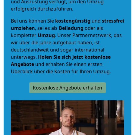
und Ausrüstung verfügt, um den Umzug
erfolgreich durchzuführen.
Bei uns können Sie
kostengünstig
und
stressfrei
umziehen
, sei es als
Beiladung
oder als
kompletter
Umzug
. Unser Partnernetzwerk, das
wir über die Jahre aufgebaut haben, ist
deutschlandweit und sogar international
unterwegs.
Holen Sie sich jetzt kostenlose
Angebote
und erhalten Sie einen ersten
Überblick über die Kosten für Ihren Umzug.
Kostenlose Angebote erhalten