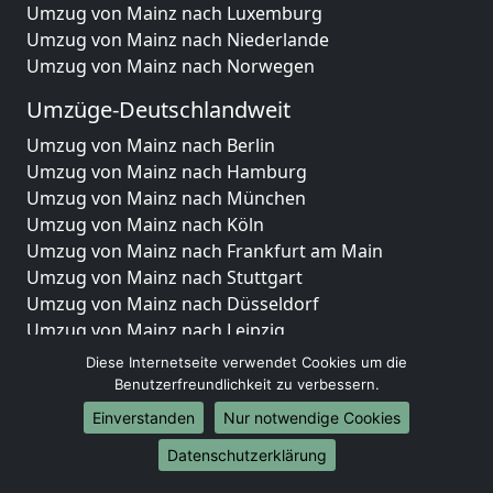
Umzug von Mainz nach Luxemburg
Umzug von Mainz nach Niederlande
Umzug von Mainz nach Norwegen
Umzüge-Deutschlandweit
Umzug von Mainz nach Berlin
Umzug von Mainz nach Hamburg
Umzug von Mainz nach München
Umzug von Mainz nach Köln
Umzug von Mainz nach Frankfurt am Main
Umzug von Mainz nach Stuttgart
Umzug von Mainz nach Düsseldorf
Umzug von Mainz nach Leipzig
Umzug von Mainz nach Dortmund
Diese Internetseite verwendet Cookies um die
Umzug von Mainz nach Essen
Benutzerfreundlichkeit zu verbessern.
Umzug von Mainz nach Bremen
Einverstanden
Nur notwendige Cookies
Umzug von Mainz nach Dresden
Datenschutzerklärung
Umzug von Mainz nach Hannover
Umzug von Mainz nach Nürnberg