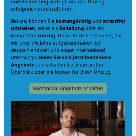
und Ausrüstung verfügt, um den Umzug
erfolgreich durchzuführen.
Bei uns können Sie
kostengünstig
und
stressfrei
umziehen
, sei es als
Beiladung
oder als
kompletter
Umzug
. Unser Partnernetzwerk, das
wir über die Jahre aufgebaut haben, ist
deutschlandweit und sogar international
unterwegs.
Holen Sie sich jetzt kostenlose
Angebote
und erhalten Sie einen ersten
Überblick über die Kosten für Ihren Umzug.
Kostenlose Angebote erhalten