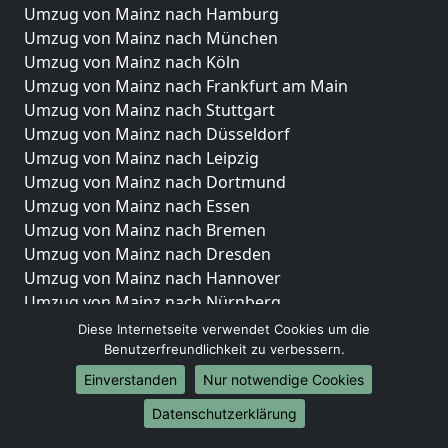
Umzug von Mainz nach Hamburg
Umzug von Mainz nach München
Umzug von Mainz nach Köln
Umzug von Mainz nach Frankfurt am Main
Umzug von Mainz nach Stuttgart
Umzug von Mainz nach Düsseldorf
Umzug von Mainz nach Leipzig
Umzug von Mainz nach Dortmund
Umzug von Mainz nach Essen
Umzug von Mainz nach Bremen
Umzug von Mainz nach Dresden
Umzug von Mainz nach Hannover
Umzug von Mainz nach Nürnberg
Umzug von Mainz nach Duisburg
Diese Internetseite verwendet Cookies um die
Umzug von Mainz nach Bochum
Benutzerfreundlichkeit zu verbessern.
Umzug von Mainz nach Wuppertal
Einverstanden
Nur notwendige Cookies
Umzug von Mainz nach Bielefeld
Datenschutzerklärung
Umzug von Mainz nach Bonn
Umzug von Mainz nach Münster