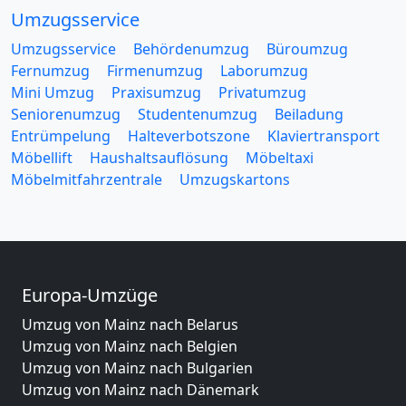
Umzugsservice
Umzugsservice
Behördenumzug
Büroumzug
Fernumzug
Firmenumzug
Laborumzug
Mini Umzug
Praxisumzug
Privatumzug
Seniorenumzug
Studentenumzug
Beiladung
Entrümpelung
Halteverbotszone
Klaviertransport
Möbellift
Haushaltsauflösung
Möbeltaxi
Möbelmitfahrzentrale
Umzugskartons
Europa-Umzüge
Umzug von Mainz nach Belarus
Umzug von Mainz nach Belgien
Umzug von Mainz nach Bulgarien
Umzug von Mainz nach Dänemark