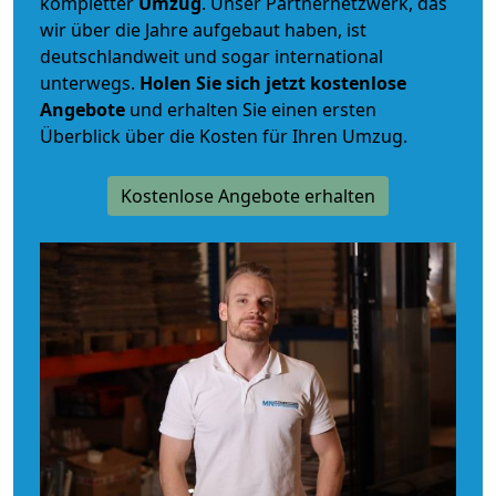
kompletter
Umzug
. Unser Partnernetzwerk, das
wir über die Jahre aufgebaut haben, ist
deutschlandweit und sogar international
unterwegs.
Holen Sie sich jetzt kostenlose
Angebote
und erhalten Sie einen ersten
Überblick über die Kosten für Ihren Umzug.
Kostenlose Angebote erhalten