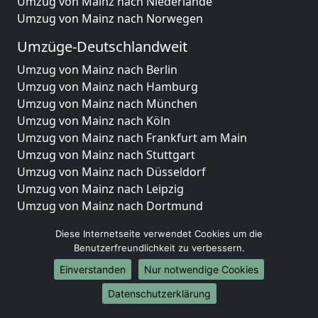
Umzug von Mainz nach Niederlande
Umzug von Mainz nach Norwegen
Umzüge-Deutschlandweit
Umzug von Mainz nach Berlin
Umzug von Mainz nach Hamburg
Umzug von Mainz nach München
Umzug von Mainz nach Köln
Umzug von Mainz nach Frankfurt am Main
Umzug von Mainz nach Stuttgart
Umzug von Mainz nach Düsseldorf
Umzug von Mainz nach Leipzig
Umzug von Mainz nach Dortmund
Umzug von Mainz nach Essen
Diese Internetseite verwendet Cookies um die
Umzug von Mainz nach Bremen
Benutzerfreundlichkeit zu verbessern.
Umzug von Mainz nach Dresden
Einverstanden
Nur notwendige Cookies
Umzug von Mainz nach Hannover
Umzug von Mainz nach Nürnberg
Datenschutzerklärung
Umzug von Mainz nach Duisburg