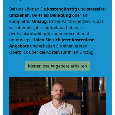
Bei uns können Sie
kostengünstig
und
stressfrei
umziehen
, sei es als
Beiladung
oder als
kompletter
Umzug
. Unser Partnernetzwerk, das
wir über die Jahre aufgebaut haben, ist
deutschlandweit und sogar international
unterwegs.
Holen Sie sich jetzt kostenlose
Angebote
und erhalten Sie einen ersten
Überblick über die Kosten für Ihren Umzug.
Kostenlose Angebote erhalten