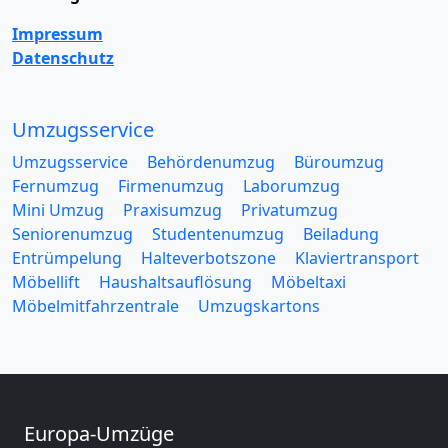
Impressum
Datenschutz
Umzugsservice
Umzugsservice
Behördenumzug
Büroumzug
Fernumzug
Firmenumzug
Laborumzug
Mini Umzug
Praxisumzug
Privatumzug
Seniorenumzug
Studentenumzug
Beiladung
Entrümpelung
Halteverbotszone
Klaviertransport
Möbellift
Haushaltsauflösung
Möbeltaxi
Möbelmitfahrzentrale
Umzugskartons
Europa-Umzüge