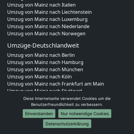
Umzug von Mainz nach Italien
Umzug von Mainz nach Liechtenstein
Umzug von Mainz nach Luxemburg
Umzug von Mainz nach Niederlande
Umzug von Mainz nach Norwegen
Umzüge-Deutschlandweit
Umzug von Mainz nach Berlin
Umzug von Mainz nach Hamburg
Umzug von Mainz nach München
Umzug von Mainz nach Köln
Umzug von Mainz nach Frankfurt am Main
Umzug von Mainz nach Stuttgart
Umzug von Mainz nach Düsseldorf
Diese Internetseite verwendet Cookies um die
Umzug von Mainz nach Leipzig
Benutzerfreundlichkeit zu verbessern.
Umzug von Mainz nach Dortmund
Einverstanden
Nur notwendige Cookies
Umzug von Mainz nach Essen
Datenschutzerklärung
Umzug von Mainz nach Bremen
Umzug von Mainz nach Dresden