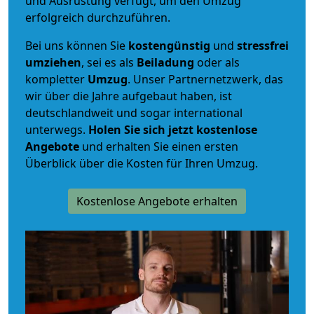
und Ausrüstung verfügt, um den Umzug
erfolgreich durchzuführen.
Bei uns können Sie
kostengünstig
und
stressfrei
umziehen
, sei es als
Beiladung
oder als
kompletter
Umzug
. Unser Partnernetzwerk, das
wir über die Jahre aufgebaut haben, ist
deutschlandweit und sogar international
unterwegs.
Holen Sie sich jetzt kostenlose
Angebote
und erhalten Sie einen ersten
Überblick über die Kosten für Ihren Umzug.
Kostenlose Angebote erhalten