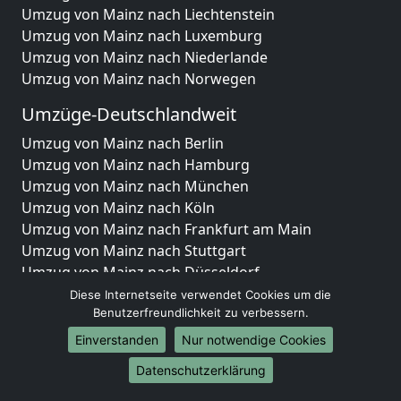
Umzug von Mainz nach Liechtenstein
Umzug von Mainz nach Luxemburg
Umzug von Mainz nach Niederlande
Umzug von Mainz nach Norwegen
Umzüge-Deutschlandweit
Umzug von Mainz nach Berlin
Umzug von Mainz nach Hamburg
Umzug von Mainz nach München
Umzug von Mainz nach Köln
Umzug von Mainz nach Frankfurt am Main
Umzug von Mainz nach Stuttgart
Umzug von Mainz nach Düsseldorf
Umzug von Mainz nach Leipzig
Diese Internetseite verwendet Cookies um die
Umzug von Mainz nach Dortmund
Benutzerfreundlichkeit zu verbessern.
Umzug von Mainz nach Essen
Einverstanden
Nur notwendige Cookies
Umzug von Mainz nach Bremen
Datenschutzerklärung
Umzug von Mainz nach Dresden
Umzug von Mainz nach Hannover