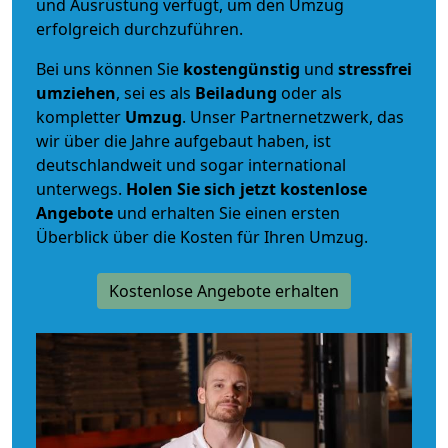
und Ausrüstung verfügt, um den Umzug
erfolgreich durchzuführen.
Bei uns können Sie
kostengünstig
und
stressfrei
umziehen
, sei es als
Beiladung
oder als
kompletter
Umzug
. Unser Partnernetzwerk, das
wir über die Jahre aufgebaut haben, ist
deutschlandweit und sogar international
unterwegs.
Holen Sie sich jetzt kostenlose
Angebote
und erhalten Sie einen ersten
Überblick über die Kosten für Ihren Umzug.
Kostenlose Angebote erhalten