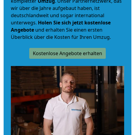
kompletter
Umzug
. Unser Partnernetzwerk, das
wir über die Jahre aufgebaut haben, ist
deutschlandweit und sogar international
unterwegs.
Holen Sie sich jetzt kostenlose
Angebote
und erhalten Sie einen ersten
Überblick über die Kosten für Ihren Umzug.
Kostenlose Angebote erhalten