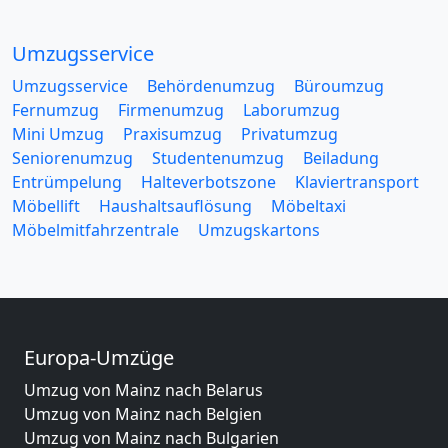
Umzugsservice
Umzugsservice
Behördenumzug
Büroumzug
Fernumzug
Firmenumzug
Laborumzug
Mini Umzug
Praxisumzug
Privatumzug
Seniorenumzug
Studentenumzug
Beiladung
Entrümpelung
Halteverbotszone
Klaviertransport
Möbellift
Haushaltsauflösung
Möbeltaxi
Möbelmitfahrzentrale
Umzugskartons
Europa-Umzüge
Umzug von Mainz nach Belarus
Umzug von Mainz nach Belgien
Umzug von Mainz nach Bulgarien