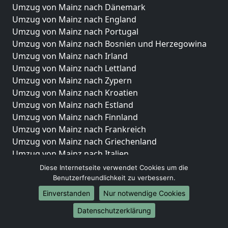
Umzug von Mainz nach Dänemark
Umzug von Mainz nach England
Umzug von Mainz nach Portugal
Umzug von Mainz nach Bosnien und Herzegowina
Umzug von Mainz nach Irland
Umzug von Mainz nach Lettland
Umzug von Mainz nach Zypern
Umzug von Mainz nach Kroatien
Umzug von Mainz nach Estland
Umzug von Mainz nach Finnland
Umzug von Mainz nach Frankreich
Umzug von Mainz nach Griechenland
Umzug von Mainz nach Italien
Umzug von Mainz nach Liechtenstein
Diese Internetseite verwendet Cookies um die
Umzug von Mainz nach Luxemburg
Benutzerfreundlichkeit zu verbessern.
Umzug von Mainz nach Niederlande
Einverstanden
Nur notwendige Cookies
Umzug von Mainz nach Norwegen
Datenschutzerklärung
Umzüge-Deutschlandweit