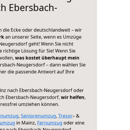
ch Ebersbach-
 die Ecke oder deutschlandweit – wir
erk
an unserer Seite, wenn es Umzüge
Neugersdorf geht! Wenn Sie nicht
e richtige Lösung für Sie! Wenn Sie
wollen,
was kostet überhaupt mein
rsbach-Neugersdorf – dann wählen Sie
mer die passende Antwort auf Ihre
nz nach Ebersbach-Neugersdorf oder
ch Ebersbach-Neugersdorf,
wir helfen
,
tressfrei umziehen können.
enumzug
,
Seniorenumzug
,
Tresor
– &
numzug
in Mainz,
Fernumzug
oder eine
nz nach Ebersbach-Neugersdorf.