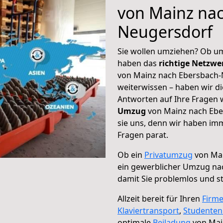
von Mainz na
Neugersdorf
Sie wollen umziehen? Ob um
haben das
richtige Netzw
von Mainz nach Ebersbach-
weiterwissen – haben wir di
Antworten auf Ihre Fragen 
Umzug
von Mainz nach Ebe
sie uns, denn wir haben im
Fragen parat.
Ob ein
Privatumzug
von Mai
ein gewerblicher Umzug na
damit Sie problemlos und s
Allzeit bereit für Ihren
Firm
Klaviertransport
,
Studente
optimale
Beiladung
von Mai