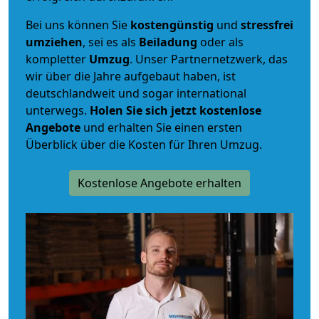
Bei uns können Sie
kostengünstig
und
stressfrei
umziehen
, sei es als
Beiladung
oder als
kompletter
Umzug
. Unser Partnernetzwerk, das
wir über die Jahre aufgebaut haben, ist
deutschlandweit und sogar international
unterwegs.
Holen Sie sich jetzt kostenlose
Angebote
und erhalten Sie einen ersten
Überblick über die Kosten für Ihren Umzug.
Kostenlose Angebote erhalten