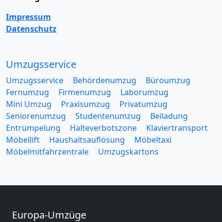
Impressum
Datenschutz
Umzugsservice
Umzugsservice
Behördenumzug
Büroumzug
Fernumzug
Firmenumzug
Laborumzug
Mini Umzug
Praxisumzug
Privatumzug
Seniorenumzug
Studentenumzug
Beiladung
Entrümpelung
Halteverbotszone
Klaviertransport
Möbellift
Haushaltsauflösung
Möbeltaxi
Möbelmitfahrzentrale
Umzugskartons
Europa-Umzüge