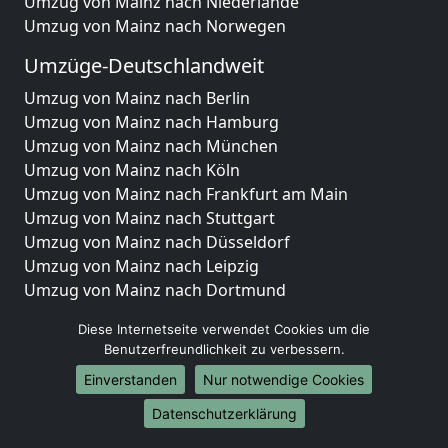
Umzug von Mainz nach Niederlande
Umzug von Mainz nach Norwegen
Umzüge-Deutschlandweit
Umzug von Mainz nach Berlin
Umzug von Mainz nach Hamburg
Umzug von Mainz nach München
Umzug von Mainz nach Köln
Umzug von Mainz nach Frankfurt am Main
Umzug von Mainz nach Stuttgart
Umzug von Mainz nach Düsseldorf
Umzug von Mainz nach Leipzig
Umzug von Mainz nach Dortmund
Umzug von Mainz nach Essen
Diese Internetseite verwendet Cookies um die
Umzug von Mainz nach Bremen
Benutzerfreundlichkeit zu verbessern.
Umzug von Mainz nach Dresden
Einverstanden
Nur notwendige Cookies
Umzug von Mainz nach Hannover
Umzug von Mainz nach Nürnberg
Datenschutzerklärung
Umzug von Mainz nach Duisburg