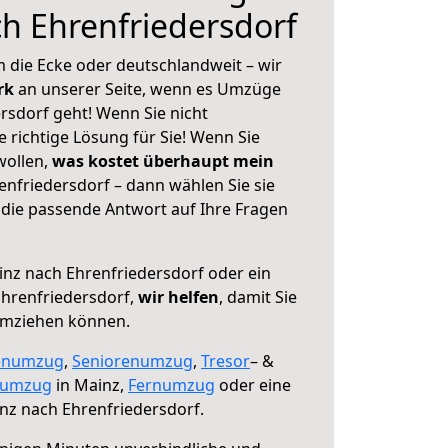
h Ehrenfriedersdorf
 die Ecke oder deutschlandweit – wir
erk
an unserer Seite, wenn es Umzüge
rsdorf geht! Wenn Sie nicht
e richtige Lösung für Sie! Wenn Sie
wollen,
was kostet überhaupt mein
nfriedersdorf – dann wählen Sie sie
die passende Antwort auf Ihre Fragen
nz nach Ehrenfriedersdorf oder ein
hrenfriedersdorf,
wir helfen
, damit Sie
umziehen können.
enumzug
,
Seniorenumzug
,
Tresor
– &
numzug
in Mainz,
Fernumzug
oder eine
nz nach Ehrenfriedersdorf.