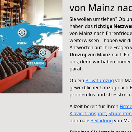
von Mainz nac
Sie wollen umziehen? Ob um
haben das
richtige Netzw
von Mainz nach Ehrenfriede
weiterwissen – haben wir di
Antworten auf Ihre Fragen 
Umzug
von Mainz nach Ehre
uns, denn wir haben immer 
parat.
Ob ein
Privatumzug
von Mai
gewerblicher Umzug nach E
problemlos und stressfrei 
Allzeit bereit für Ihren
Firm
Klaviertransport
,
Studente
optimale
Beiladung
von Mai