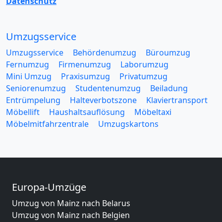
Datenschutz
Umzugsservice
Umzugsservice
Behördenumzug
Büroumzug
Fernumzug
Firmenumzug
Laborumzug
Mini Umzug
Praxisumzug
Privatumzug
Seniorenumzug
Studentenumzug
Beiladung
Entrümpelung
Halteverbotszone
Klaviertransport
Möbellift
Haushaltsauflösung
Möbeltaxi
Möbelmitfahrzentrale
Umzugskartons
Europa-Umzüge
Umzug von Mainz nach Belarus
Umzug von Mainz nach Belgien