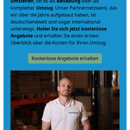
umziehen
, sei es als
Beiladung
oder als
kompletter
Umzug
. Unser Partnernetzwerk, das
wir über die Jahre aufgebaut haben, ist
deutschlandweit und sogar international
unterwegs.
Holen Sie sich jetzt kostenlose
Angebote
und erhalten Sie einen ersten
Überblick über die Kosten für Ihren Umzug.
Kostenlose Angebote erhalten