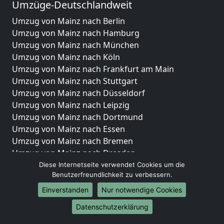
Umzüge-Deutschlandweit
Umzug von Mainz nach Berlin
Umzug von Mainz nach Hamburg
Umzug von Mainz nach München
Umzug von Mainz nach Köln
Umzug von Mainz nach Frankfurt am Main
Umzug von Mainz nach Stuttgart
Umzug von Mainz nach Düsseldorf
Umzug von Mainz nach Leipzig
Umzug von Mainz nach Dortmund
Umzug von Mainz nach Essen
Umzug von Mainz nach Bremen
Umzug von Mainz nach Dresden
Umzug von Mainz nach Hannover
Diese Internetseite verwendet Cookies um die
Benutzerfreundlichkeit zu verbessern.
Umzug von Mainz nach Nürnberg
Umzug von Mainz nach Duisburg
Einverstanden
Nur notwendige Cookies
Umzug von Mainz nach Bochum
Datenschutzerklärung
Umzug von Mainz nach Wuppertal