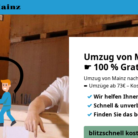
ainz
Umzug von M
☛ 100 % Gra
Umzug von Mainz nac
➨ Umzüge ab 73€ – Kos
✓
Wir helfen Ihne
✓
Schnell & unverb
✓
Finden Sie das 
blitzschnell ko