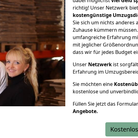
dabei möglichst
viel Geld 
richtig! Unser Netzwerk bi
kostengünstige Umzugsdi
Sie sich um nichts anderes 
Zuhause kümmern müssen. W
umfangreiche Erfahrung m
mit jeglicher Größenordnun
dass wir für jedes Budget 
Unser
Netzwerk
ist sorgfäl
Erfahrung im Umzugsberei
Sie möchten eine
Kostenüb
kostenlose und unverbindli
Füllen Sie jetzt das Formula
Angebote.
Kostenlos