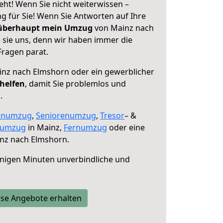
ht! Wenn Sie nicht weiterwissen –
ng für Sie! Wenn Sie Antworten auf Ihre
 überhaupt mein Umzug
von Mainz nach
 sie uns, denn wir haben immer die
Fragen parat.
nz nach Elmshorn oder ein gewerblicher
 helfen
, damit Sie problemlos und
.
enumzug
,
Seniorenumzug
,
Tresor
– &
numzug
in Mainz,
Fernumzug
oder eine
nz nach Elmshorn.
nigen Minuten unverbindliche und
se Angebote erhalten