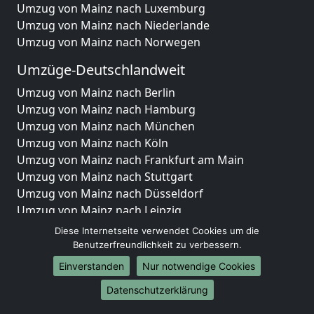
Umzug von Mainz nach Luxemburg
Umzug von Mainz nach Niederlande
Umzug von Mainz nach Norwegen
Umzüge-Deutschlandweit
Umzug von Mainz nach Berlin
Umzug von Mainz nach Hamburg
Umzug von Mainz nach München
Umzug von Mainz nach Köln
Umzug von Mainz nach Frankfurt am Main
Umzug von Mainz nach Stuttgart
Umzug von Mainz nach Düsseldorf
Umzug von Mainz nach Leipzig
Umzug von Mainz nach Dortmund
Diese Internetseite verwendet Cookies um die
Umzug von Mainz nach Essen
Benutzerfreundlichkeit zu verbessern.
Umzug von Mainz nach Bremen
Einverstanden
Nur notwendige Cookies
Umzug von Mainz nach Dresden
Datenschutzerklärung
Umzug von Mainz nach Hannover
Umzug von Mainz nach Nürnberg