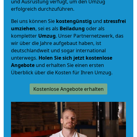
und Ausrüstung verfügt, um den Umzug
erfolgreich durchzuführen.
Bei uns können Sie
kostengünstig
und
stressfrei
umziehen
, sei es als
Beiladung
oder als
kompletter
Umzug
. Unser Partnernetzwerk, das
wir über die Jahre aufgebaut haben, ist
deutschlandweit und sogar international
unterwegs.
Holen Sie sich jetzt kostenlose
Angebote
und erhalten Sie einen ersten
Überblick über die Kosten für Ihren Umzug.
Kostenlose Angebote erhalten