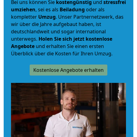
Bei uns können Sie
kostengünstig
und
stressfrei
umziehen
, sei es als
Beiladung
oder als
kompletter
Umzug
. Unser Partnernetzwerk, das
wir über die Jahre aufgebaut haben, ist
deutschlandweit und sogar international
unterwegs.
Holen Sie sich jetzt kostenlose
Angebote
und erhalten Sie einen ersten
Überblick über die Kosten für Ihren Umzug.
Kostenlose Angebote erhalten