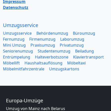
Impressum
Datenschutz
Umzugsservice
Umzugsservice
Behördenumzug
Büroumzug
Fernumzug
Firmenumzug
Laborumzug
Mini Umzug
Praxisumzug
Privatumzug
Seniorenumzug
Studentenumzug
Beiladung
Entrümpelung
Halteverbotszone
Klaviertransport
Möbellift
Haushaltsauflösung
Möbeltaxi
Möbelmitfahrzentrale
Umzugskartons
Europa-Umzüge
Umzug von Mainz nach Belarus