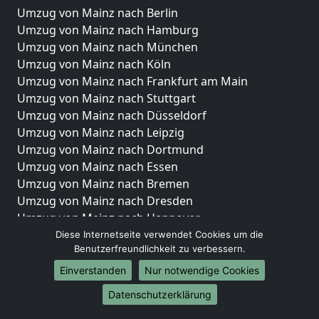
Umzug von Mainz nach Berlin
Umzug von Mainz nach Hamburg
Umzug von Mainz nach München
Umzug von Mainz nach Köln
Umzug von Mainz nach Frankfurt am Main
Umzug von Mainz nach Stuttgart
Umzug von Mainz nach Düsseldorf
Umzug von Mainz nach Leipzig
Umzug von Mainz nach Dortmund
Umzug von Mainz nach Essen
Umzug von Mainz nach Bremen
Umzug von Mainz nach Dresden
Umzug von Mainz nach Hannover
Umzug von Mainz nach Nürnberg
Diese Internetseite verwendet Cookies um die
Benutzerfreundlichkeit zu verbessern.
Umzug von Mainz nach Duisburg
Umzug von Mainz nach Bochum
Einverstanden
Nur notwendige Cookies
Umzug von Mainz nach Wuppertal
Datenschutzerklärung
Umzug von Mainz nach Bielefeld