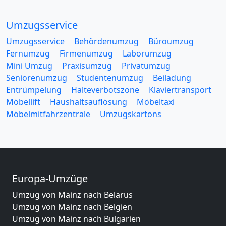
Umzugsservice
Umzugsservice
Behördenumzug
Büroumzug
Fernumzug
Firmenumzug
Laborumzug
Mini Umzug
Praxisumzug
Privatumzug
Seniorenumzug
Studentenumzug
Beiladung
Entrümpelung
Halteverbotszone
Klaviertransport
Möbellift
Haushaltsauflösung
Möbeltaxi
Möbelmitfahrzentrale
Umzugskartons
Europa-Umzüge
Umzug von Mainz nach Belarus
Umzug von Mainz nach Belgien
Umzug von Mainz nach Bulgarien