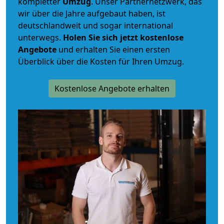
kompletter
Umzug
. Unser Partnernetzwerk, das
wir über die Jahre aufgebaut haben, ist
deutschlandweit und sogar international
unterwegs.
Holen Sie sich jetzt kostenlose
Angebote
und erhalten Sie einen ersten
Überblick über die Kosten für Ihren Umzug.
Kostenlose Angebote erhalten