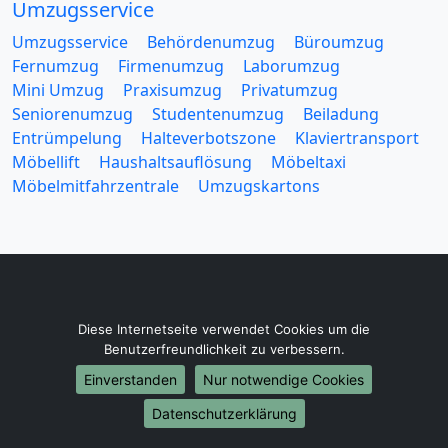
Umzugsservice
Umzugsservice
Behördenumzug
Büroumzug
Fernumzug
Firmenumzug
Laborumzug
Mini Umzug
Praxisumzug
Privatumzug
Seniorenumzug
Studentenumzug
Beiladung
Entrümpelung
Halteverbotszone
Klaviertransport
Möbellift
Haushaltsauflösung
Möbeltaxi
Möbelmitfahrzentrale
Umzugskartons
Europa-Umzüge
Diese Internetseite verwendet Cookies um die
Umzug von Mainz nach Belarus
Benutzerfreundlichkeit zu verbessern.
Umzug von Mainz nach Belgien
Einverstanden
Nur notwendige Cookies
Umzug von Mainz nach Bulgarien
Datenschutzerklärung
Umzug von Mainz nach Dänemark
Umzug von Mainz nach England