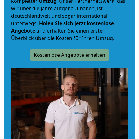
kompletter
Umzug
. Unser Partnernetzwerk, das
wir über die Jahre aufgebaut haben, ist
deutschlandweit und sogar international
unterwegs.
Holen Sie sich jetzt kostenlose
Angebote
und erhalten Sie einen ersten
Überblick über die Kosten für Ihren Umzug.
Kostenlose Angebote erhalten