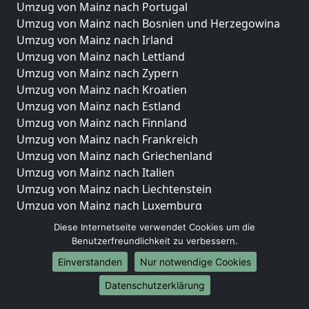
Umzug von Mainz nach Portugal
Umzug von Mainz nach Bosnien und Herzegowina
Umzug von Mainz nach Irland
Umzug von Mainz nach Lettland
Umzug von Mainz nach Zypern
Umzug von Mainz nach Kroatien
Umzug von Mainz nach Estland
Umzug von Mainz nach Finnland
Umzug von Mainz nach Frankreich
Umzug von Mainz nach Griechenland
Umzug von Mainz nach Italien
Umzug von Mainz nach Liechtenstein
Umzug von Mainz nach Luxemburg
Umzug von Mainz nach Niederlande
Diese Internetseite verwendet Cookies um die
Umzug von Mainz nach Norwegen
Benutzerfreundlichkeit zu verbessern.
Einverstanden
Nur notwendige Cookies
Umzüge-Deutschlandweit
Datenschutzerklärung
Umzug von Mainz nach Berlin
Umzug von Mainz nach Hamburg