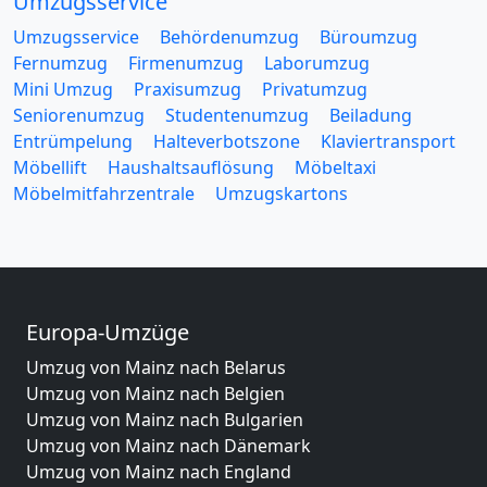
Umzugsservice
Umzugsservice
Behördenumzug
Büroumzug
Fernumzug
Firmenumzug
Laborumzug
Mini Umzug
Praxisumzug
Privatumzug
Seniorenumzug
Studentenumzug
Beiladung
Entrümpelung
Halteverbotszone
Klaviertransport
Möbellift
Haushaltsauflösung
Möbeltaxi
Möbelmitfahrzentrale
Umzugskartons
Europa-Umzüge
Umzug von Mainz nach Belarus
Umzug von Mainz nach Belgien
Umzug von Mainz nach Bulgarien
Umzug von Mainz nach Dänemark
Umzug von Mainz nach England