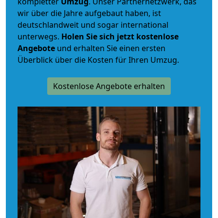
kompletter
Umzug
. Unser Partnernetzwerk, das
wir über die Jahre aufgebaut haben, ist
deutschlandweit und sogar international
unterwegs.
Holen Sie sich jetzt kostenlose
Angebote
und erhalten Sie einen ersten
Überblick über die Kosten für Ihren Umzug.
Kostenlose Angebote erhalten