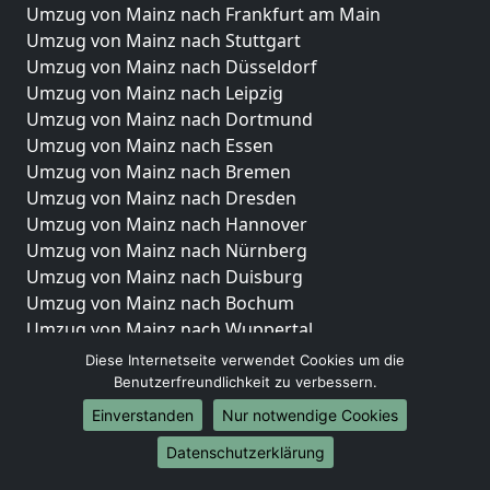
Umzug von Mainz nach Frankfurt am Main
Umzug von Mainz nach Stuttgart
Umzug von Mainz nach Düsseldorf
Umzug von Mainz nach Leipzig
Umzug von Mainz nach Dortmund
Umzug von Mainz nach Essen
Umzug von Mainz nach Bremen
Umzug von Mainz nach Dresden
Umzug von Mainz nach Hannover
Umzug von Mainz nach Nürnberg
Umzug von Mainz nach Duisburg
Umzug von Mainz nach Bochum
Umzug von Mainz nach Wuppertal
Umzug von Mainz nach Bielefeld
Diese Internetseite verwendet Cookies um die
Umzug von Mainz nach Bonn
Benutzerfreundlichkeit zu verbessern.
Umzug von Mainz nach Münster
Einverstanden
Nur notwendige Cookies
Internationale-Umzüge
Datenschutzerklärung
Umzug von Mainz nach Brasilien