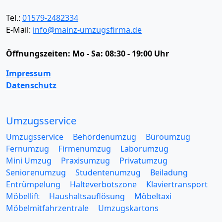
Tel.:
01579-2482334
E-Mail:
info@mainz-umzugsfirma.de
Öffnungszeiten:
Mo - Sa: 08:30 - 19:00 Uhr
Impressum
Datenschutz
Umzugsservice
Umzugsservice
Behördenumzug
Büroumzug
Fernumzug
Firmenumzug
Laborumzug
Mini Umzug
Praxisumzug
Privatumzug
Seniorenumzug
Studentenumzug
Beiladung
Entrümpelung
Halteverbotszone
Klaviertransport
Möbellift
Haushaltsauflösung
Möbeltaxi
Möbelmitfahrzentrale
Umzugskartons