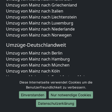
Umzug von Mainz nach Griechenland
Umzug von Mainz nach Italien
Umzug von Mainz nach Liechtenstein
Umzug von Mainz nach Luxemburg
Umzug von Mainz nach Niederlande
Umzug von Mainz nach Norwegen
Umzüge-Deutschlandweit
Umzug von Mainz nach Berlin
Umzug von Mainz nach Hamburg
Umzug von Mainz nach München
Umzug von Mainz nach Köln
Umzug von Mainz nach Frankfurt am Main
Umzug von Mainz nach Stuttgart
Diese Internetseite verwendet Cookies um die
Benutzerfreundlichkeit zu verbessern.
Umzug von Mainz nach Düsseldorf
Umzug von Mainz nach Leipzig
Einverstanden
Nur notwendige Cookies
Umzug von Mainz nach Dortmund
Datenschutzerklärung
Umzug von Mainz nach Essen