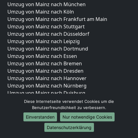
Umzug von Mainz nach München
Umzug von Mainz nach Köln
Umzug von Mainz nach Frankfurt am Main
Umzug von Mainz nach Stuttgart
Umzug von Mainz nach Düsseldorf
Umzug von Mainz nach Leipzig
Umzug von Mainz nach Dortmund
Umzug von Mainz nach Essen
Umzug von Mainz nach Bremen
Umzug von Mainz nach Dresden
Umzug von Mainz nach Hannover
Umzug von Mainz nach Nürnberg
Umzug von Mainz nach Duisburg
Umzug von Mainz nach Bochum
Diese Internetseite verwendet Cookies um die
Umzug von Mainz nach Wuppertal
Benutzerfreundlichkeit zu verbessern.
Umzug von Mainz nach Bielefeld
Einverstanden
Nur notwendige Cookies
Umzug von Mainz nach Bonn
Datenschutzerklärung
Umzug von Mainz nach Münster