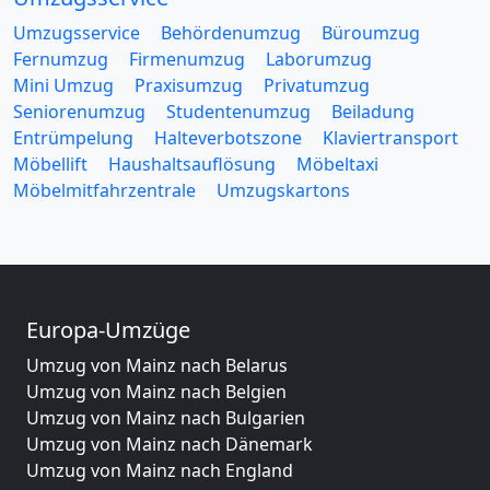
Umzugsservice
Behördenumzug
Büroumzug
Fernumzug
Firmenumzug
Laborumzug
Mini Umzug
Praxisumzug
Privatumzug
Seniorenumzug
Studentenumzug
Beiladung
Entrümpelung
Halteverbotszone
Klaviertransport
Möbellift
Haushaltsauflösung
Möbeltaxi
Möbelmitfahrzentrale
Umzugskartons
Europa-Umzüge
Umzug von Mainz nach Belarus
Umzug von Mainz nach Belgien
Umzug von Mainz nach Bulgarien
Umzug von Mainz nach Dänemark
Umzug von Mainz nach England