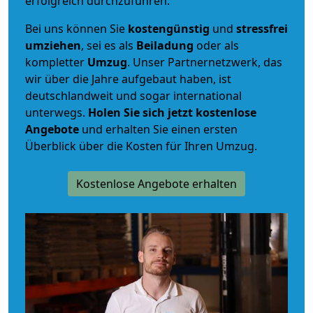
erfolgreich durchzuführen.
Bei uns können Sie
kostengünstig
und
stressfrei
umziehen
, sei es als
Beiladung
oder als
kompletter
Umzug
. Unser Partnernetzwerk, das
wir über die Jahre aufgebaut haben, ist
deutschlandweit und sogar international
unterwegs.
Holen Sie sich jetzt kostenlose
Angebote
und erhalten Sie einen ersten
Überblick über die Kosten für Ihren Umzug.
Kostenlose Angebote erhalten