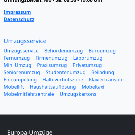
Impressum
Datenschutz
Umzugsservice
Umzugsservice
Behördenumzug
Büroumzug
Fernumzug
Firmenumzug
Laborumzug
Mini Umzug
Praxisumzug
Privatumzug
Seniorenumzug
Studentenumzug
Beiladung
Entrümpelung
Halteverbotszone
Klaviertransport
Möbellift
Haushaltsauflösung
Möbeltaxi
Möbelmitfahrzentrale
Umzugskartons
Europa-Umzüge