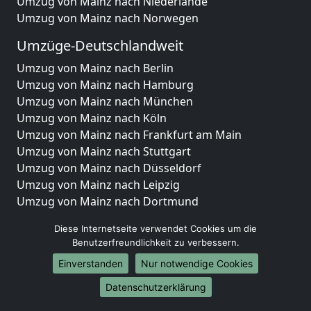
Umzug von Mainz nach Niederlande
Umzug von Mainz nach Norwegen
Umzüge-Deutschlandweit
Umzug von Mainz nach Berlin
Umzug von Mainz nach Hamburg
Umzug von Mainz nach München
Umzug von Mainz nach Köln
Umzug von Mainz nach Frankfurt am Main
Umzug von Mainz nach Stuttgart
Umzug von Mainz nach Düsseldorf
Umzug von Mainz nach Leipzig
Umzug von Mainz nach Dortmund
Umzug von Mainz nach Essen
Diese Internetseite verwendet Cookies um die
Umzug von Mainz nach Bremen
Benutzerfreundlichkeit zu verbessern.
Umzug von Mainz nach Dresden
Einverstanden
Nur notwendige Cookies
Umzug von Mainz nach Hannover
Umzug von Mainz nach Nürnberg
Datenschutzerklärung
Umzug von Mainz nach Duisburg