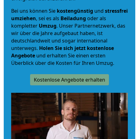
Bei uns können Sie
kostengünstig
und
stressfrei
umziehen
, sei es als
Beiladung
oder als
kompletter
Umzug
. Unser Partnernetzwerk, das
wir über die Jahre aufgebaut haben, ist
deutschlandweit und sogar international
unterwegs.
Holen Sie sich jetzt kostenlose
Angebote
und erhalten Sie einen ersten
Überblick über die Kosten für Ihren Umzug.
Kostenlose Angebote erhalten