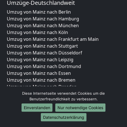
Umzüge-Deutschlandweit
Umzug von Mainz nach Berlin
Umzug von Mainz nach Hamburg
Umzug von Mainz nach München
Umzug von Mainz nach Köln
Umzug von Mainz nach Frankfurt am Main
Umzug von Mainz nach Stuttgart
Umzug von Mainz nach Düsseldorf
Umzug von Mainz nach Leipzig
Umzug von Mainz nach Dortmund
Umzug von Mainz nach Essen
Umzug von Mainz nach Bremen
Umzug von Mainz nach Dresden
Umzug von Mainz nach Hannover
Diese Internetseite verwendet Cookies um die
Benutzerfreundlichkeit zu verbessern.
Umzug von Mainz nach Nürnberg
Umzug von Mainz nach Duisburg
Einverstanden
Nur notwendige Cookies
Umzug von Mainz nach Bochum
Datenschutzerklärung
Umzug von Mainz nach Wuppertal