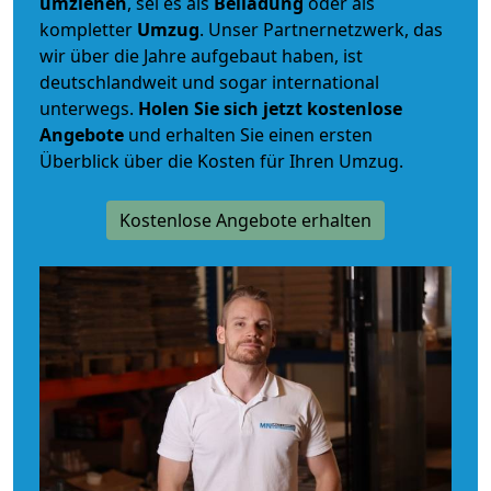
umziehen
, sei es als
Beiladung
oder als
kompletter
Umzug
. Unser Partnernetzwerk, das
wir über die Jahre aufgebaut haben, ist
deutschlandweit und sogar international
unterwegs.
Holen Sie sich jetzt kostenlose
Angebote
und erhalten Sie einen ersten
Überblick über die Kosten für Ihren Umzug.
Kostenlose Angebote erhalten