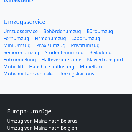
Datenschutz
Umzugsservice
Umzugsservice
Behördenumzug
Büroumzug
Fernumzug
Firmenumzug
Laborumzug
Mini Umzug
Praxisumzug
Privatumzug
Seniorenumzug
Studentenumzug
Beiladung
Entrümpelung
Halteverbotszone
Klaviertransport
Möbellift
Haushaltsauflösung
Möbeltaxi
Möbelmitfahrzentrale
Umzugskartons
Europa-Umzüge
Umzug von Mainz nach Belarus
Umzug von Mainz nach Belgien