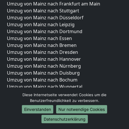
Umzug von Mainz nach Frankfurt am Main
Umzug von Mainz nach Stuttgart
Umzug von Mainz nach Düsseldorf
Umzug von Mainz nach Leipzig
Umzug von Mainz nach Dortmund
Umzug von Mainz nach Essen
Umzug von Mainz nach Bremen
Umzug von Mainz nach Dresden
Umzug von Mainz nach Hannover
Umzug von Mainz nach Nürnberg
Umzug von Mainz nach Duisburg
Umzug von Mainz nach Bochum
Umzug von Mainz nach Wuppertal
Umzug von Mainz nach Bielefeld
Diese Internetseite verwendet Cookies um die
Umzug von Mainz nach Bonn
Benutzerfreundlichkeit zu verbessern.
Umzug von Mainz nach Münster
Einverstanden
Nur notwendige Cookies
Internationale-Umzüge
Datenschutzerklärung
Umzug von Mainz nach Brasilien