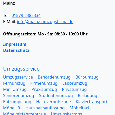
Mainz
Tel.:
01579-2482334
E-Mail:
info@mainz-umzugsfirma.de
Öffnungszeiten:
Mo - Sa: 08:30 - 19:00 Uhr
Impressum
Datenschutz
Umzugsservice
Umzugsservice
Behördenumzug
Büroumzug
Fernumzug
Firmenumzug
Laborumzug
Mini Umzug
Praxisumzug
Privatumzug
Seniorenumzug
Studentenumzug
Beiladung
Entrümpelung
Halteverbotszone
Klaviertransport
Möbellift
Haushaltsauflösung
Möbeltaxi
Möbelmitfahrzentrale
Umzugskartons