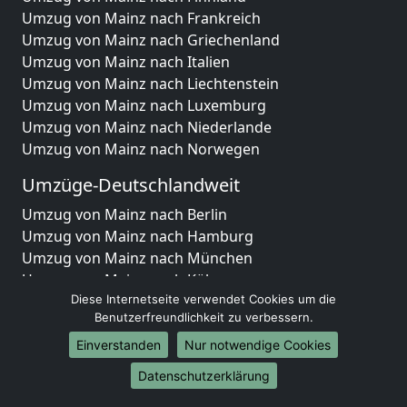
Umzug von Mainz nach Frankreich
Umzug von Mainz nach Griechenland
Umzug von Mainz nach Italien
Umzug von Mainz nach Liechtenstein
Umzug von Mainz nach Luxemburg
Umzug von Mainz nach Niederlande
Umzug von Mainz nach Norwegen
Umzüge-Deutschlandweit
Umzug von Mainz nach Berlin
Umzug von Mainz nach Hamburg
Umzug von Mainz nach München
Umzug von Mainz nach Köln
Umzug von Mainz nach Frankfurt am Main
Diese Internetseite verwendet Cookies um die
Benutzerfreundlichkeit zu verbessern.
Umzug von Mainz nach Stuttgart
Umzug von Mainz nach Düsseldorf
Einverstanden
Nur notwendige Cookies
Umzug von Mainz nach Leipzig
Datenschutzerklärung
Umzug von Mainz nach Dortmund