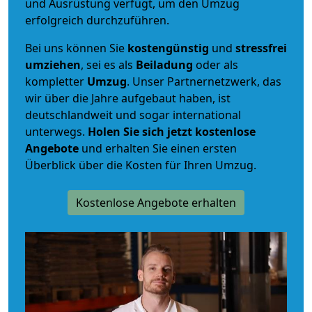
und Ausrüstung verfügt, um den Umzug
erfolgreich durchzuführen.
Bei uns können Sie
kostengünstig
und
stressfrei
umziehen
, sei es als
Beiladung
oder als
kompletter
Umzug
. Unser Partnernetzwerk, das
wir über die Jahre aufgebaut haben, ist
deutschlandweit und sogar international
unterwegs.
Holen Sie sich jetzt kostenlose
Angebote
und erhalten Sie einen ersten
Überblick über die Kosten für Ihren Umzug.
Kostenlose Angebote erhalten