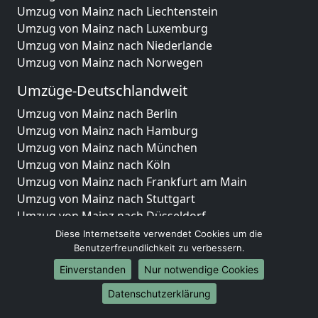
Umzug von Mainz nach Liechtenstein
Umzug von Mainz nach Luxemburg
Umzug von Mainz nach Niederlande
Umzug von Mainz nach Norwegen
Umzüge-Deutschlandweit
Umzug von Mainz nach Berlin
Umzug von Mainz nach Hamburg
Umzug von Mainz nach München
Umzug von Mainz nach Köln
Umzug von Mainz nach Frankfurt am Main
Umzug von Mainz nach Stuttgart
Umzug von Mainz nach Düsseldorf
Umzug von Mainz nach Leipzig
Diese Internetseite verwendet Cookies um die
Umzug von Mainz nach Dortmund
Benutzerfreundlichkeit zu verbessern.
Umzug von Mainz nach Essen
Einverstanden
Nur notwendige Cookies
Umzug von Mainz nach Bremen
Datenschutzerklärung
Umzug von Mainz nach Dresden
Umzug von Mainz nach Hannover