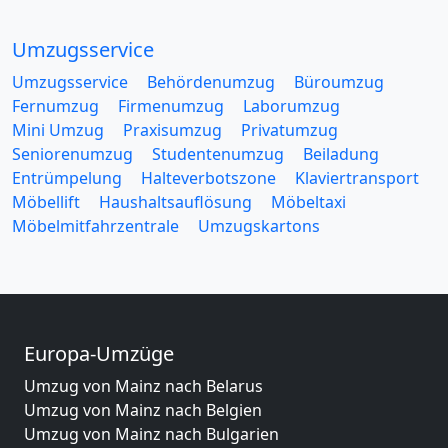
Umzugsservice
Umzugsservice
Behördenumzug
Büroumzug
Fernumzug
Firmenumzug
Laborumzug
Mini Umzug
Praxisumzug
Privatumzug
Seniorenumzug
Studentenumzug
Beiladung
Entrümpelung
Halteverbotszone
Klaviertransport
Möbellift
Haushaltsauflösung
Möbeltaxi
Möbelmitfahrzentrale
Umzugskartons
Europa-Umzüge
Umzug von Mainz nach Belarus
Umzug von Mainz nach Belgien
Umzug von Mainz nach Bulgarien