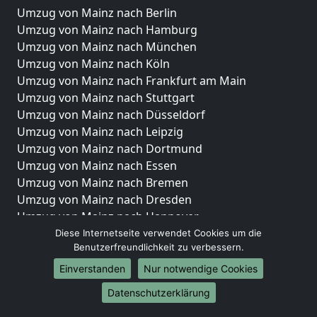
Umzug von Mainz nach Berlin
Umzug von Mainz nach Hamburg
Umzug von Mainz nach München
Umzug von Mainz nach Köln
Umzug von Mainz nach Frankfurt am Main
Umzug von Mainz nach Stuttgart
Umzug von Mainz nach Düsseldorf
Umzug von Mainz nach Leipzig
Umzug von Mainz nach Dortmund
Umzug von Mainz nach Essen
Umzug von Mainz nach Bremen
Umzug von Mainz nach Dresden
Umzug von Mainz nach Hannover
Umzug von Mainz nach Nürnberg
Diese Internetseite verwendet Cookies um die
Benutzerfreundlichkeit zu verbessern.
Umzug von Mainz nach Duisburg
Umzug von Mainz nach Bochum
Einverstanden
Nur notwendige Cookies
Umzug von Mainz nach Wuppertal
Datenschutzerklärung
Umzug von Mainz nach Bielefeld