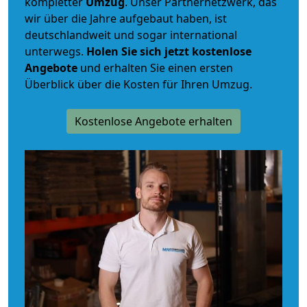
kompletter
Umzug
. Unser Partnernetzwerk, das
wir über die Jahre aufgebaut haben, ist
deutschlandweit und sogar international
unterwegs.
Holen Sie sich jetzt kostenlose
Angebote
und erhalten Sie einen ersten
Überblick über die Kosten für Ihren Umzug.
Kostenlose Angebote erhalten