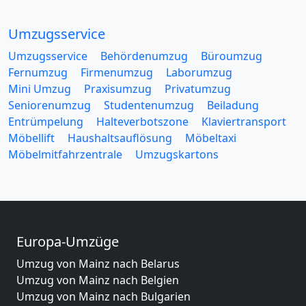
Umzugsservice
Umzugsservice
Behördenumzug
Büroumzug
Fernumzug
Firmenumzug
Laborumzug
Mini Umzug
Praxisumzug
Privatumzug
Seniorenumzug
Studentenumzug
Beiladung
Entrümpelung
Halteverbotszone
Klaviertransport
Möbellift
Haushaltsauflösung
Möbeltaxi
Möbelmitfahrzentrale
Umzugskartons
Europa-Umzüge
Umzug von Mainz nach Belarus
Umzug von Mainz nach Belgien
Umzug von Mainz nach Bulgarien