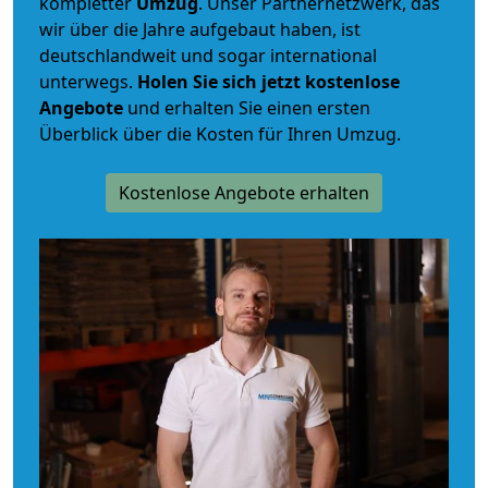
kompletter
Umzug
. Unser Partnernetzwerk, das
wir über die Jahre aufgebaut haben, ist
deutschlandweit und sogar international
unterwegs.
Holen Sie sich jetzt kostenlose
Angebote
und erhalten Sie einen ersten
Überblick über die Kosten für Ihren Umzug.
Kostenlose Angebote erhalten