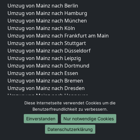
Umzug von Mainz nach Berlin
Umzug von Mainz nach Hamburg
Umzug von Mainz nach München
Umzug von Mainz nach Köln
Umzug von Mainz nach Frankfurt am Main
Umzug von Mainz nach Stuttgart
Umzug von Mainz nach Düsseldorf
Umzug von Mainz nach Leipzig
Umzug von Mainz nach Dortmund
Umzug von Mainz nach Essen
Umzug von Mainz nach Bremen
Umzug von Mainz nach Dresden
Umzug von Mainz nach Hannover
Umzug von Mainz nach Nürnberg
Diese Internetseite verwendet Cookies um die
Benutzerfreundlichkeit zu verbessern.
Umzug von Mainz nach Duisburg
Umzug von Mainz nach Bochum
Einverstanden
Nur notwendige Cookies
Umzug von Mainz nach Wuppertal
Datenschutzerklärung
Umzug von Mainz nach Bielefeld