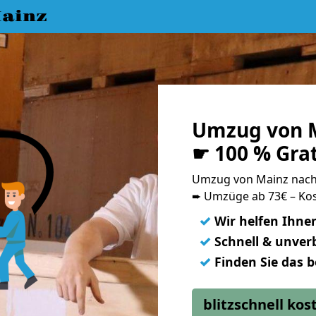
ainz
Umzug von M
☛ 100 % Gra
Umzug von Mainz nach
➨ Umzüge ab 73€ – Kos
✓
Wir helfen Ihne
✓
Schnell & unverb
✓
Finden Sie das 
blitzschnell ko