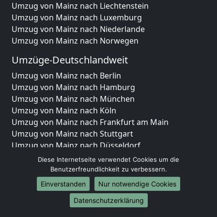
Umzug von Mainz nach Liechtenstein
Umzug von Mainz nach Luxemburg
Umzug von Mainz nach Niederlande
Umzug von Mainz nach Norwegen
Umzüge-Deutschlandweit
Umzug von Mainz nach Berlin
Umzug von Mainz nach Hamburg
Umzug von Mainz nach München
Umzug von Mainz nach Köln
Umzug von Mainz nach Frankfurt am Main
Umzug von Mainz nach Stuttgart
Umzug von Mainz nach Düsseldorf
Umzug von Mainz nach Leipzig
Diese Internetseite verwendet Cookies um die
Umzug von Mainz nach Dortmund
Benutzerfreundlichkeit zu verbessern.
Umzug von Mainz nach Essen
Einverstanden
Nur notwendige Cookies
Umzug von Mainz nach Bremen
Datenschutzerklärung
Umzug von Mainz nach Dresden
Umzug von Mainz nach Hannover