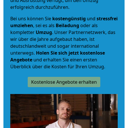
und Ausrüstung verfügt, um den Umzug
erfolgreich durchzuführen.
Bei uns können Sie
kostengünstig
und
stressfrei
umziehen
, sei es als
Beiladung
oder als
kompletter
Umzug
. Unser Partnernetzwerk, das
wir über die Jahre aufgebaut haben, ist
deutschlandweit und sogar international
unterwegs.
Holen Sie sich jetzt kostenlose
Angebote
und erhalten Sie einen ersten
Überblick über die Kosten für Ihren Umzug.
Kostenlose Angebote erhalten