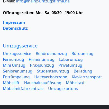
E-Mail:
info@mainz-umzugsfirma.de
Öffnungszeiten:
Mo - Sa: 08:30 - 19:00 Uhr
Impressum
Datenschutz
Umzugsservice
Umzugsservice
Behördenumzug
Büroumzug
Fernumzug
Firmenumzug
Laborumzug
Mini Umzug
Praxisumzug
Privatumzug
Seniorenumzug
Studentenumzug
Beiladung
Entrümpelung
Halteverbotszone
Klaviertransport
Möbellift
Haushaltsauflösung
Möbeltaxi
Möbelmitfahrzentrale
Umzugskartons