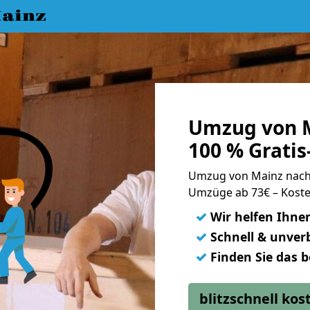
ainz
Umzug von M
100 % Grati
Umzug von Mainz nach
Umzüge ab 73€ – Koste
✓
Wir helfen Ihne
✓
Schnell & unverb
✓
Finden Sie das 
blitzschnell ko