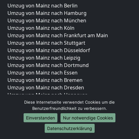
Umzug von Mainz nach Berlin
Umzug von Mainz nach Hamburg
Umzug von Mainz nach München
Umzug von Mainz nach Köln
Umzug von Mainz nach Frankfurt am Main
Umzug von Mainz nach Stuttgart
Umzug von Mainz nach Düsseldorf
Umzug von Mainz nach Leipzig
Umzug von Mainz nach Dortmund
Umzug von Mainz nach Essen
Umzug von Mainz nach Bremen
Umzug von Mainz nach Dresden
Umzug von Mainz nach Hannover
Umzug von Mainz nach Nürnberg
Diese Internetseite verwendet Cookies um die
Benutzerfreundlichkeit zu verbessern.
Umzug von Mainz nach Duisburg
Umzug von Mainz nach Bochum
Einverstanden
Nur notwendige Cookies
Umzug von Mainz nach Wuppertal
Datenschutzerklärung
Umzug von Mainz nach Bielefeld