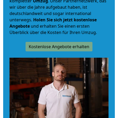
kompletter
Umzug
. Unser Partnernetzwerk, das
wir über die Jahre aufgebaut haben, ist
deutschlandweit und sogar international
unterwegs.
Holen Sie sich jetzt kostenlose
Angebote
und erhalten Sie einen ersten
Überblick über die Kosten für Ihren Umzug.
Kostenlose Angebote erhalten