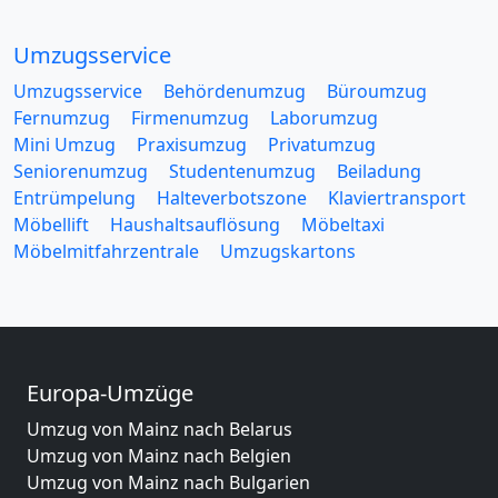
Umzugsservice
Umzugsservice
Behördenumzug
Büroumzug
Fernumzug
Firmenumzug
Laborumzug
Mini Umzug
Praxisumzug
Privatumzug
Seniorenumzug
Studentenumzug
Beiladung
Entrümpelung
Halteverbotszone
Klaviertransport
Möbellift
Haushaltsauflösung
Möbeltaxi
Möbelmitfahrzentrale
Umzugskartons
Europa-Umzüge
Umzug von Mainz nach Belarus
Umzug von Mainz nach Belgien
Umzug von Mainz nach Bulgarien