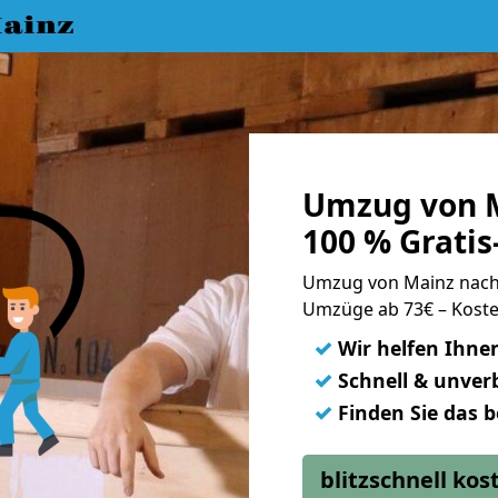
ainz
Umzug von M
100 % Grati
Umzug von Mainz nach
Umzüge ab 73€ – Koste
✓
Wir helfen Ihne
✓
Schnell & unverb
✓
Finden Sie das 
blitzschnell ko