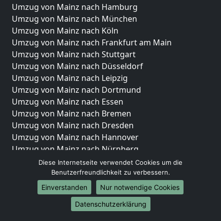
Umzug von Mainz nach Hamburg
Umzug von Mainz nach München
Umzug von Mainz nach Köln
Umzug von Mainz nach Frankfurt am Main
Umzug von Mainz nach Stuttgart
Umzug von Mainz nach Düsseldorf
Umzug von Mainz nach Leipzig
Umzug von Mainz nach Dortmund
Umzug von Mainz nach Essen
Umzug von Mainz nach Bremen
Umzug von Mainz nach Dresden
Umzug von Mainz nach Hannover
Umzug von Mainz nach Nürnberg
Umzug von Mainz nach Duisburg
Diese Internetseite verwendet Cookies um die
Umzug von Mainz nach Bochum
Benutzerfreundlichkeit zu verbessern.
Umzug von Mainz nach Wuppertal
Einverstanden
Nur notwendige Cookies
Umzug von Mainz nach Bielefeld
Datenschutzerklärung
Umzug von Mainz nach Bonn
Umzug von Mainz nach Münster