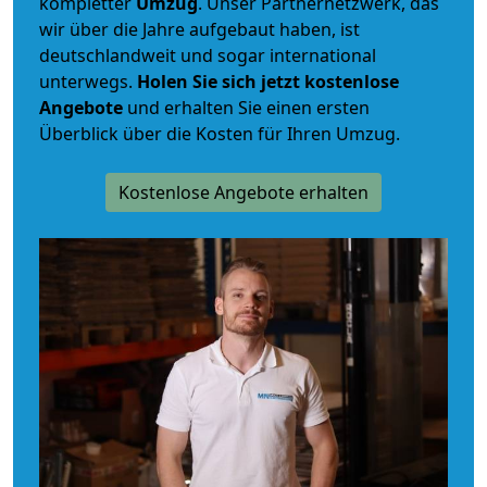
kompletter
Umzug
. Unser Partnernetzwerk, das
wir über die Jahre aufgebaut haben, ist
deutschlandweit und sogar international
unterwegs.
Holen Sie sich jetzt kostenlose
Angebote
und erhalten Sie einen ersten
Überblick über die Kosten für Ihren Umzug.
Kostenlose Angebote erhalten