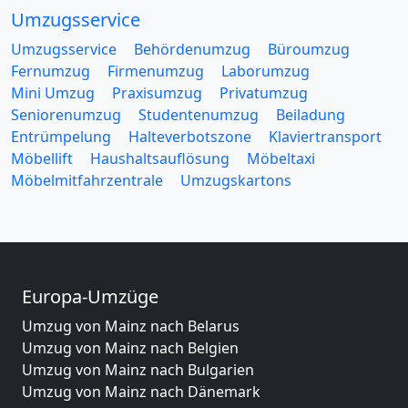
Umzugsservice
Umzugsservice
Behördenumzug
Büroumzug
Fernumzug
Firmenumzug
Laborumzug
Mini Umzug
Praxisumzug
Privatumzug
Seniorenumzug
Studentenumzug
Beiladung
Entrümpelung
Halteverbotszone
Klaviertransport
Möbellift
Haushaltsauflösung
Möbeltaxi
Möbelmitfahrzentrale
Umzugskartons
Europa-Umzüge
Umzug von Mainz nach Belarus
Umzug von Mainz nach Belgien
Umzug von Mainz nach Bulgarien
Umzug von Mainz nach Dänemark