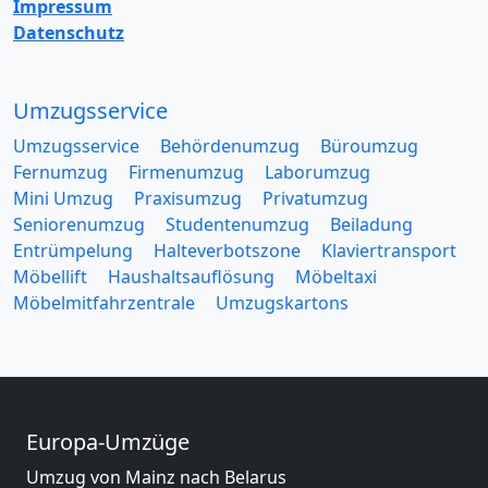
Impressum
Datenschutz
Umzugsservice
Umzugsservice
Behördenumzug
Büroumzug
Fernumzug
Firmenumzug
Laborumzug
Mini Umzug
Praxisumzug
Privatumzug
Seniorenumzug
Studentenumzug
Beiladung
Entrümpelung
Halteverbotszone
Klaviertransport
Möbellift
Haushaltsauflösung
Möbeltaxi
Möbelmitfahrzentrale
Umzugskartons
Europa-Umzüge
Umzug von Mainz nach Belarus