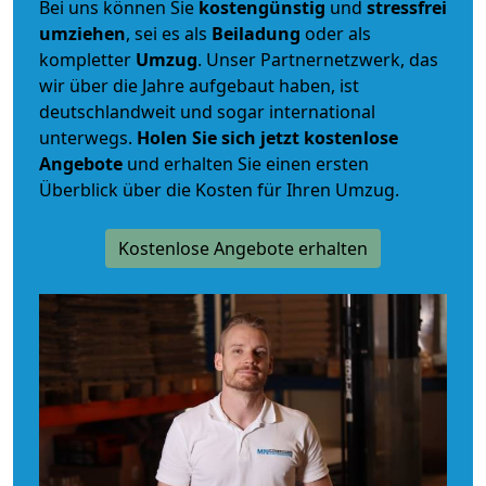
Bei uns können Sie
kostengünstig
und
stressfrei
umziehen
, sei es als
Beiladung
oder als
kompletter
Umzug
. Unser Partnernetzwerk, das
wir über die Jahre aufgebaut haben, ist
deutschlandweit und sogar international
unterwegs.
Holen Sie sich jetzt kostenlose
Angebote
und erhalten Sie einen ersten
Überblick über die Kosten für Ihren Umzug.
Kostenlose Angebote erhalten