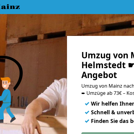
ainz
Umzug von 
Helmstedt ☛
Angebot
Umzug von Mainz nach
➨ Umzüge ab 73€ – Kos
✓
Wir helfen Ihne
✓
Schnell & unverb
✓
Finden Sie das 