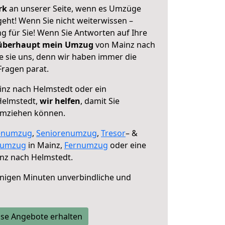
erk
an unserer Seite, wenn es Umzüge
eht! Wenn Sie nicht weiterwissen –
ng für Sie! Wenn Sie Antworten auf Ihre
 überhaupt mein Umzug
von Mainz nach
e sie uns, denn wir haben immer die
Fragen parat.
nz nach Helmstedt oder ein
Helmstedt,
wir helfen
, damit Sie
umziehen können.
enumzug
,
Seniorenumzug
,
Tresor
– &
numzug
in Mainz,
Fernumzug
oder eine
nz nach Helmstedt.
nigen Minuten unverbindliche und
se Angebote erhalten