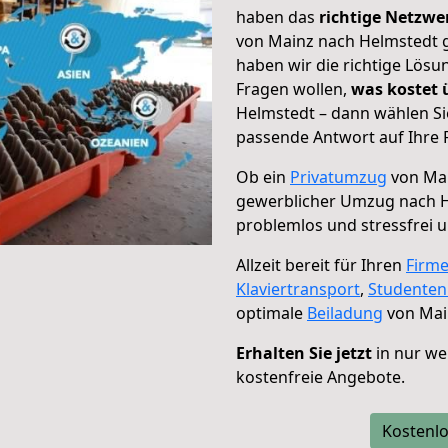
haben das
richtige Netzw
von Mainz nach Helmstedt g
haben wir die richtige Lösu
Fragen wollen,
was kostet
Helmstedt – dann wählen Si
passende Antwort auf Ihre 
Ob ein
Privatumzug
von Mai
gewerblicher Umzug nach 
problemlos und stressfrei 
Allzeit bereit für Ihren
Firm
Klaviertransport
,
Studente
optimale
Beiladung
von Mai
Erhalten Sie jetzt
in nur we
kostenfreie Angebote.
Kostenlo