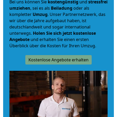
Bei uns können Sie
kostengünstig
und
stressfrei
umziehen
, sei es als
Beiladung
oder als
kompletter
Umzug
. Unser Partnernetzwerk, das
wir über die Jahre aufgebaut haben, ist
deutschlandweit und sogar international
unterwegs.
Holen Sie sich jetzt kostenlose
Angebote
und erhalten Sie einen ersten
Überblick über die Kosten für Ihren Umzug.
Kostenlose Angebote erhalten