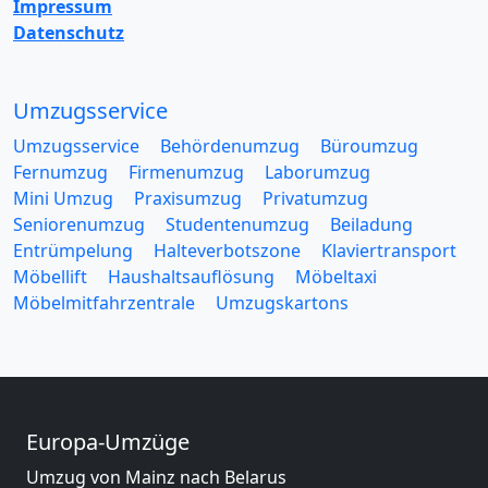
Impressum
Datenschutz
Umzugsservice
Umzugsservice
Behördenumzug
Büroumzug
Fernumzug
Firmenumzug
Laborumzug
Mini Umzug
Praxisumzug
Privatumzug
Seniorenumzug
Studentenumzug
Beiladung
Entrümpelung
Halteverbotszone
Klaviertransport
Möbellift
Haushaltsauflösung
Möbeltaxi
Möbelmitfahrzentrale
Umzugskartons
Europa-Umzüge
Umzug von Mainz nach Belarus