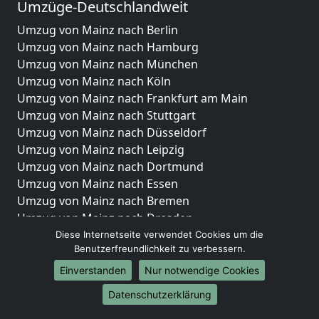
Umzüge-Deutschlandweit
Umzug von Mainz nach Berlin
Umzug von Mainz nach Hamburg
Umzug von Mainz nach München
Umzug von Mainz nach Köln
Umzug von Mainz nach Frankfurt am Main
Umzug von Mainz nach Stuttgart
Umzug von Mainz nach Düsseldorf
Umzug von Mainz nach Leipzig
Umzug von Mainz nach Dortmund
Umzug von Mainz nach Essen
Umzug von Mainz nach Bremen
Umzug von Mainz nach Dresden
Umzug von Mainz nach Hannover
Diese Internetseite verwendet Cookies um die
Benutzerfreundlichkeit zu verbessern.
Umzug von Mainz nach Nürnberg
Umzug von Mainz nach Duisburg
Einverstanden
Nur notwendige Cookies
Umzug von Mainz nach Bochum
Datenschutzerklärung
Umzug von Mainz nach Wuppertal