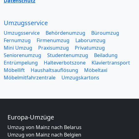
Datenschutz
Umzugsservice
Umzugsservice
Behördenumzug
Büroumzug
Fernumzug
Firmenumzug
Laborumzug
Mini Umzug
Praxisumzug
Privatumzug
Seniorenumzug
Studentenumzug
Beiladung
Entrümpelung
Halteverbotszone
Klaviertransport
Möbellift
Haushaltsauflösung
Möbeltaxi
Möbelmitfahrzentrale
Umzugskartons
Europa-Umzüge
Umzug von Mainz nach Belarus
Umzug von Mainz nach Belgien