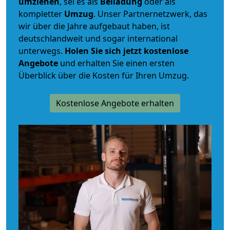
umziehen
, sei es als
Beiladung
oder als
kompletter
Umzug
. Unser Partnernetzwerk, das
wir über die Jahre aufgebaut haben, ist
deutschlandweit und sogar international
unterwegs.
Holen Sie sich jetzt kostenlose
Angebote
und erhalten Sie einen ersten
Überblick über die Kosten für Ihren Umzug.
Kostenlose Angebote erhalten