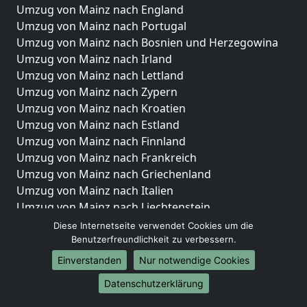
Umzug von Mainz nach England
Umzug von Mainz nach Portugal
Umzug von Mainz nach Bosnien und Herzegowina
Umzug von Mainz nach Irland
Umzug von Mainz nach Lettland
Umzug von Mainz nach Zypern
Umzug von Mainz nach Kroatien
Umzug von Mainz nach Estland
Umzug von Mainz nach Finnland
Umzug von Mainz nach Frankreich
Umzug von Mainz nach Griechenland
Umzug von Mainz nach Italien
Umzug von Mainz nach Liechtenstein
Umzug von Mainz nach Luxemburg
Diese Internetseite verwendet Cookies um die
Umzug von Mainz nach Niederlande
Benutzerfreundlichkeit zu verbessern.
Umzug von Mainz nach Norwegen
Einverstanden
Nur notwendige Cookies
Umzüge-Deutschlandweit
Datenschutzerklärung
Umzug von Mainz nach Berlin