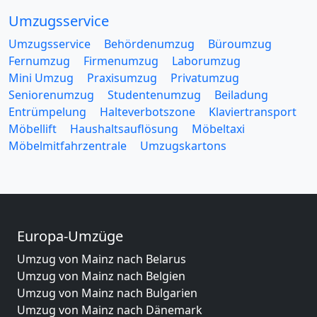
Umzugsservice
Umzugsservice
Behördenumzug
Büroumzug
Fernumzug
Firmenumzug
Laborumzug
Mini Umzug
Praxisumzug
Privatumzug
Seniorenumzug
Studentenumzug
Beiladung
Entrümpelung
Halteverbotszone
Klaviertransport
Möbellift
Haushaltsauflösung
Möbeltaxi
Möbelmitfahrzentrale
Umzugskartons
Europa-Umzüge
Umzug von Mainz nach Belarus
Umzug von Mainz nach Belgien
Umzug von Mainz nach Bulgarien
Umzug von Mainz nach Dänemark